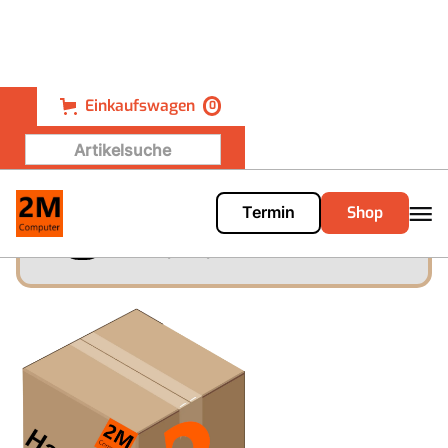
Einkaufswagen
0
Shop
Termin
Hardware Mystery-Box
2M-Mystery-HW