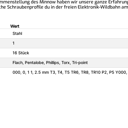
mmenstellung des Minnow haben wir unsere ganze Erfahrung 
e Schraubenprofile du in der freien Elektronik-Wildbahn am 
Wert
Stahl
1
16 Stück
Flach, Pentalobe, Phillips, Torx, Tri-point
000, 0, 1 1, 2.5 mm T3, T4, T5 TR6, TR8, TR10 P2, P5 Y000,
Multi-Bit-Schraubendreher
4,5 cm
124 mm
22 mm
Schwarz/Blau