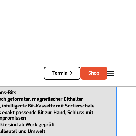
Einkaufswagen
0
 Precision Bit Set
Shop
Termin
ons-Bits
ch geformter, magnetischer Bithalter
intelligente Bit-Kassette mit Sortierschale
 exakt passende Bit zur Hand, Schluss mit
ompromissen
ukte sind ab Werk geprüft
ldbeutel und Umwelt