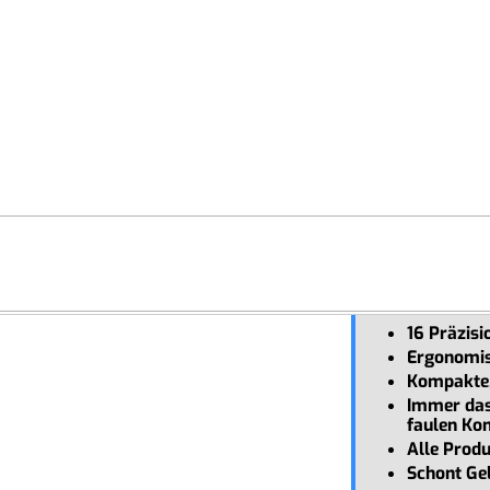
Warhammer
Antennen
Smart Home
Minnow
2M-W-I-008
16 Präzisi
Ergonomis
Kompakte, 
Immer das
faulen K
Alle Prod
Schont Ge