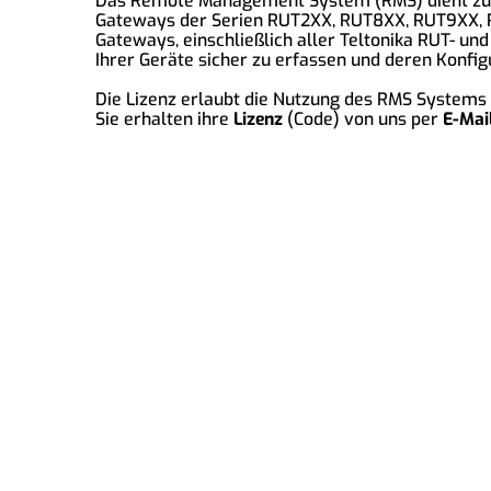
Das Remote Management System (RMS) dient zur 
Gateways der Serien RUT2XX, RUT8XX, RUT9XX, R
Gateways, einschließlich aller Teltonika RUT- u
Ihrer Geräte sicher zu erfassen und deren Konfig
Die Lizenz erlaubt die Nutzung des RMS Systems
Sie erhalten ihre
Lizenz
(Code) von uns per
E-Mail
2MComputer eGbR
An der Isarau 35, 85737 Ismaning, Deutschland
Tel: 016098106930
Email: info@2mcomputer.de