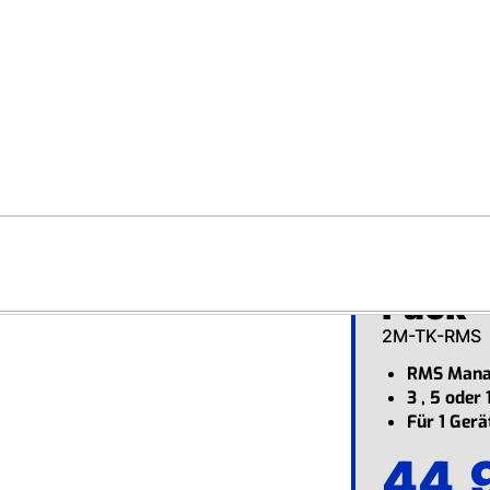
Warhammer
Antennen
Smart Home
Telto
Pack
2M-TK-RMS
RMS Mana
3 , 5 oder 
Für 1 Gerä
44,