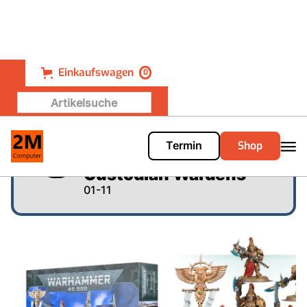
Einkaufswagen
0
Shop
Termin
Warhammer 40.000 -
Custodian Wardens
01-11