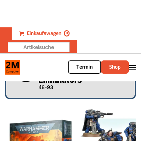
Einkaufswagen
0
Shop
Termin
Warhammer 40.000 -
Eliminators
48-93