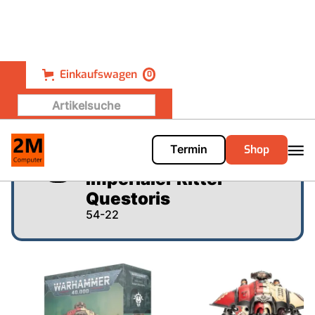
Einkaufswagen
0
Shop
Termin
Warhammer 40.000 -
Imperialer Ritter
Questoris
54-22