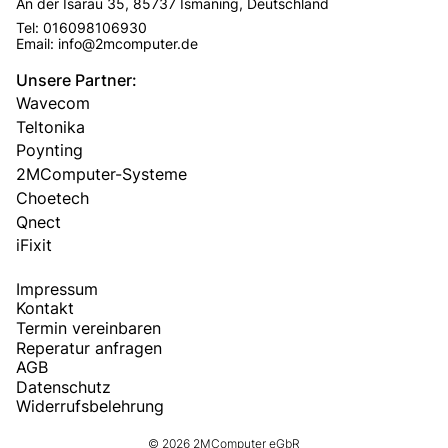
An der Isarau 35, 85737 Ismaning, Deutschland
Tel: 016098106930
Email: info@2mcomputer.de
Unsere Partner:
Wavecom
Teltonika
Poynting
2MComputer-Systeme
Choetech
Qnect
iFixit
Impressum
Kontakt
Termin vereinbaren
Reperatur anfragen
AGB
Datenschutz
Widerrufsbelehrung
© 2026 2MComputer eGbR