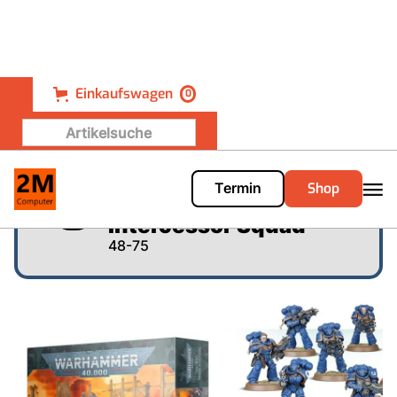
Einkaufswagen
0
Shop
Termin
Warhammer 40.000 -
Intercessor Squad
48-75