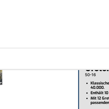
Warhammer
Antennen
Smart Home
Warha
Gretc
50-16
Klassisch
40.000.
Enthält 10
Mit 12 Gr
passenden