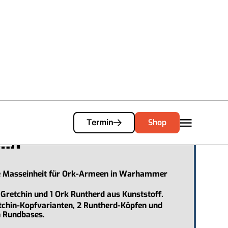
Einkaufswagen
0
mmer 40.000 - Ork
Shop
Termin
hin
e Masseinheit für Ork-Armeen in Warhammer
 Gretchin und 1 Ork Runtherd aus Kunststoff.
etchin-Kopfvarianten, 2 Runtherd-Köpfen und
 Rundbases.