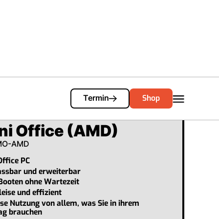
Cart
0
Shop
Termin
ni Office (AMD)
MO-AMD
Office PC
assbar und erweiterbar
 Booten ohne Wartezeit
eise und effizient
se Nutzung von allem, was Sie in ihrem
tag brauchen