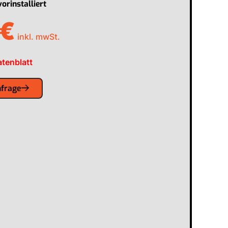
rinstalliert
€
inkl. mwSt.
tenblatt
nfrage