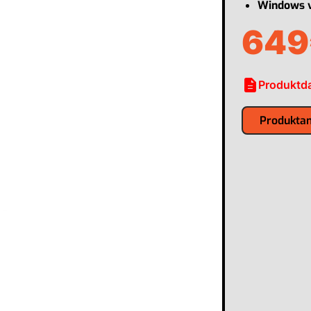
Windows vo
649
description
Produktda
Produkta