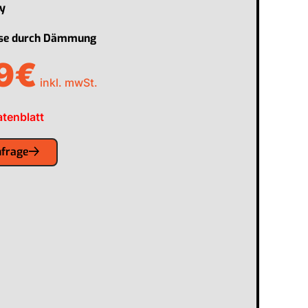
ay
ise durch Dämmung
9
€
inkl. mwSt.
tenblatt
nfrage