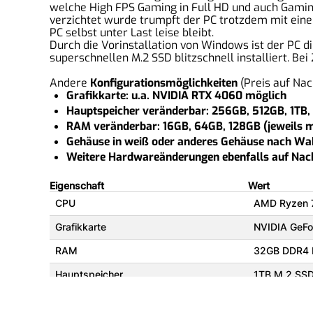
welche High FPS Gaming in Full HD und auch Gamin
verzichtet wurde trumpft der PC trotzdem mit eine
PC selbst unter Last leise bleibt.
Durch die Vorinstallation von Windows ist der PC 
superschnellen M.2 SSD blitzschnell installiert. Bei
Andere
Konfigurationsmöglichkeiten
(Preis auf Nac
Grafikkarte: u.a. NVIDIA RTX 4060 möglich
Hauptspeicher veränderbar: 256GB, 512GB, 1TB, 
RAM veränderbar: 16GB, 64GB, 128GB (jeweils mi
Gehäuse in weiß oder anderes Gehäuse nach Wah
Weitere Hardwareänderungen ebenfalls auf Nac
Eigenschaft
Wert
CPU
AMD Ryzen 
Grafikkarte
NVIDIA GeFo
RAM
32GB DDR4 
Hauptspeicher
1TB M.2 SS
Mainboard
B550 Gamin