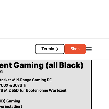
Cart
0
Shop
Termin
ent Gaming (all Black)
SG
starker Mid-Range Gaming PC
700X & 3070 Ti
TB M.2 SSD für Booten ohne Wartezeit
D) Gaming
rinstalliert