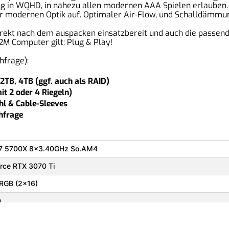
g in WQHD, in nahezu allen modernen AAA Spielen erlauben. 
r modernen Optik auf. Optimaler Air-Flow, und Schalldämmun
direkt nach dem auspacken einsatzbereit und auch die passend
 2M Computer gilt: Plug & Play!
hfrage):
2TB, 4TB (ggf. auch als RAID)
t 2 oder 4 Riegeln)
l & Cable-Sleeves
hfrage
7 5700X 8x3.40GHz So.AM4
rce RTX 3070 Ti
RGB (2x16)
D
g Board