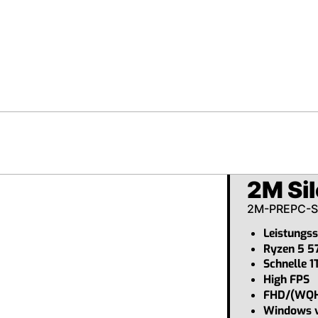
2M Sil
2M-PREPC-
Leistungs
Ryzen 5 5
Schnelle 1
High FPS
FHD/(WQH
Windows vo