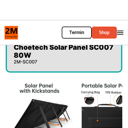
Shop
Termin
Cart
0
Choetech Solar Panel SC007
80W
2M-SC007