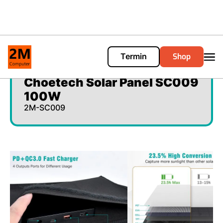
Shop
Termin
Cart
0
Choetech Solar Panel SC009
100W
2M-SC009