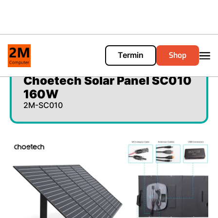
Shop
Termin
Cart
0
Choetech Solar Panel SC010
160W
2M-SC010