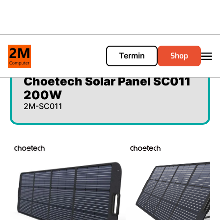
Shop
Termin
Cart
0
Choetech Solar Panel SC011
200W
2M-SC011