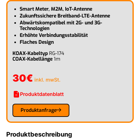
Smart Meter, M2M, IoT-Antenne
Zukunftssichere Breitband-LTE-Antenne
Abwärtskompatibel mit 2G- und 3G-
Technologien
Erhöhte Verbindungsstabilität
Flaches Design
KOAX-Kabeltyp
RG-174
COAX-Kabellänge
1m
30
€
inkl. mwSt.
description
Produktdatenblatt
Produktanfrage
Produktbeschreibung