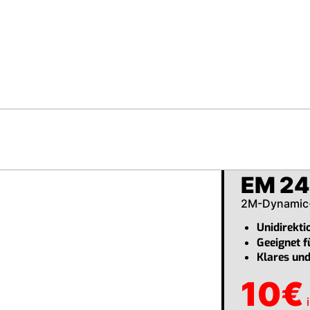
EM 24
2M-Dynamic
Unidirekt
Geeignet f
Klares un
10
€
i