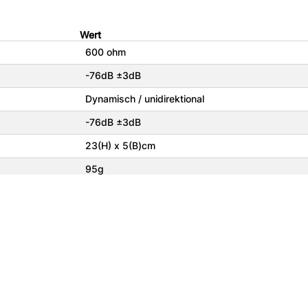
Wert
600 ohm
-76dB ±3dB
Dynamisch / unidirektional
-76dB ±3dB
23(H) x 5(B)cm
95g
Unsere Partner:
I
K
Wavecom
T
Teltonika