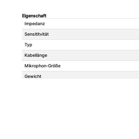
Eigenschaft
Impedanz
Sensititvität
Typ
Kabellänge
Mikrophon-Größe
Gewicht
2MComputer eGbR
An der Isarau 35, 85737 Ismaning, Deutschland