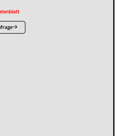
tenblatt
nfrage