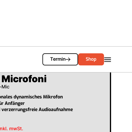
Cart
0
Shop
Termin
 Microfoni
-Mic
ionales dynamisches Mikrofon
ür Anfänger
d verzerrungsfreie Audioaufnahme
nkl. mwSt.