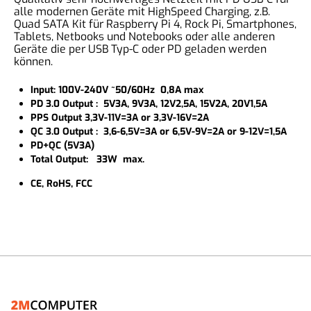
alle modernen Geräte mit HighSpeed Charging, z.B.
Quad SATA Kit für Raspberry Pi 4, Rock Pi, Smartphones,
Tablets, Netbooks und Notebooks oder alle anderen
Geräte die per USB Typ-C oder PD geladen werden
können.
Input: 100V-240V ~50/60Hz 0,8A max
PD 3.0 Output : 5V3A, 9V3A, 12V2,5A, 15V2A, 20V1,5A
PPS Output 3,3V-11V=3A or 3,3V-16V=2A
QC 3.0 Output : 3,6-6,5V=3A or 6,5V-9V=2A or 9-12V=1,5A
PD+QC (5V3A)
Total Output: 33W max.
CE, RoHS, FCC