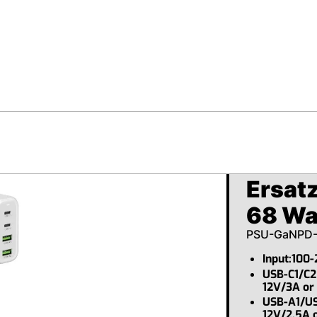
Ersat
68 Wa
PSU-GaNPD
Input:100
USB-C1/C2
12V/3A or
USB-A1/US
12V/2.5A 