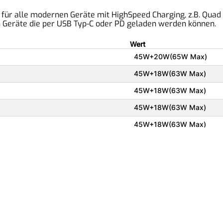
 für alle modernen Geräte mit HighSpeed Charging, z.B. Quad 
n Geräte die per USB Typ-C oder PD geladen werden können.
Wert
45W+20W(65W Max)
45W+18W(63W Max)
45W+18W(63W Max)
45W+18W(63W Max)
45W+18W(63W Max)
Unsere Partner:
I
K
Wavecom
T