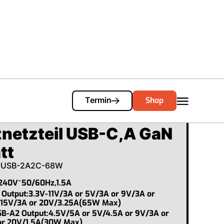
Cart
0
Shop
Termin
znetzteil USB-C,A GaN
tt
-USB-2A2C-68W
-240V~50/60Hz,1.5A
 Output:3.3V-11V/3A or 5V/3A or 9V/3A or
 15V/3A or 20V/3.25A(65W Max)
B-A2 Output:4.5V/5A or 5V/4.5A or 9V/3A or
or 20V/1.5A(30W Max)