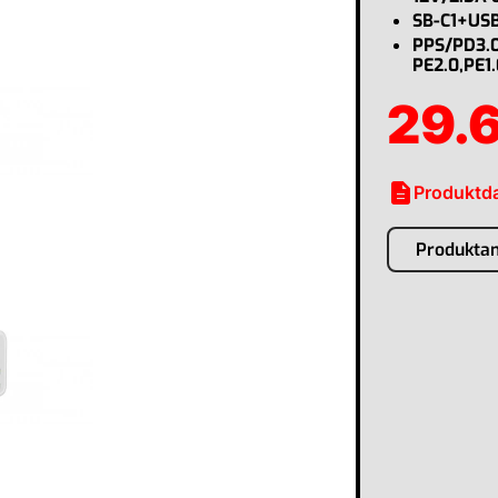
SB-C1+US
PPS/PD3.0
PE2.0,PE1
29.
description
Produktda
Produkta