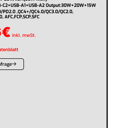
B-C2+USB-A1+USB-A2 Output:30W+20W+15W
/PD2.0 ,QC4+/QC4.0/QC3.0/QC2.0,
.0, AFC,FCP,SCP,SFC
6
€
inkl. mwSt.
tenblatt
nfrage