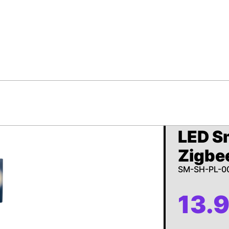
LED S
Zigbe
SM-SH-PL-0
13.