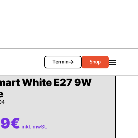
Cart
0
Shop
Termin
mart White E27 9W
e
04
99
€
inkl. mwSt.