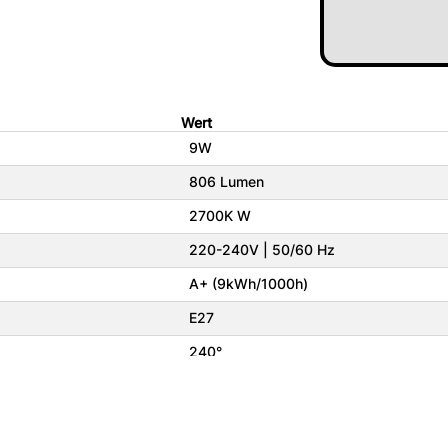
Wert
9W
806 Lumen
2700K W
220-240V | 50/60 Hz
A+ (9kWh/1000h)
E27
240°
Ja
6,0 x 6,0 x 12,0