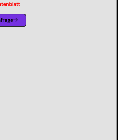
tenblatt
nfrage