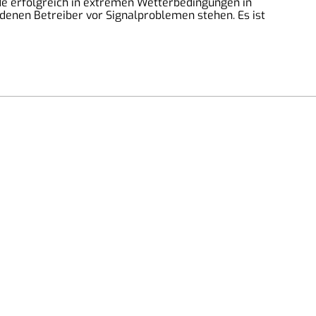
rde erfolgreich in extremen Wetterbedingungen in
n denen Betreiber vor Signalproblemen stehen. Es ist
mpressum
ontakt
ermin vereinbaren
eperatur anfragen
AGB
atenschutz
iderrufsbelehrung