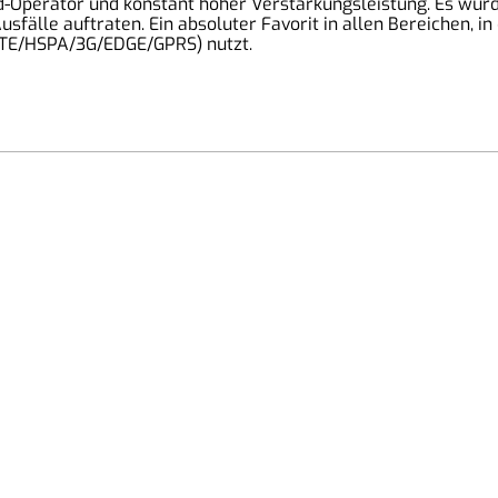
and-Operator und konstant hoher Verstärkungsleistung. Es wu
sfälle auftraten. Ein absoluter Favorit in allen Bereichen, i
LTE/HSPA/3G/EDGE/GPRS) nutzt.
Unsere Partner:
I
K
Wavecom
T
Teltonika
R
Poynting
2MComputer-Systeme
D
Choetech
W
Qnect
iFixit
© 2026 2MComputer eGbR