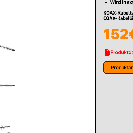
Wird in e
KOAX-Kabelt
COAX-Kabell
152
description
Produktda
Produkta