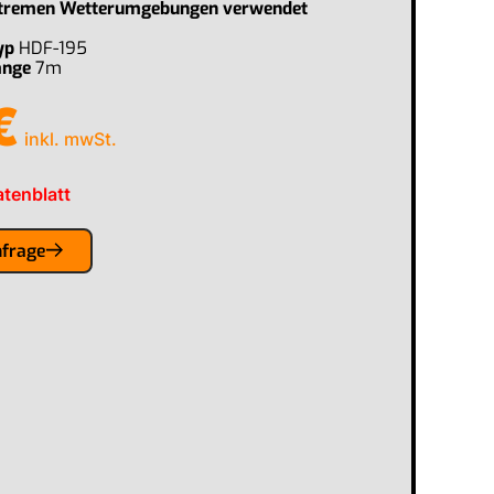
xtremen Wetterumgebungen verwendet
yp
HDF-195
änge
7m
€
inkl. mwSt.
tenblatt
nfrage