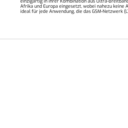
einzigartig in ihrer Kombination aus Ultra-Breitb
Afrika und Europa eingesetzt, wobei nahezu keine Au
ideal für jede Anwendung, die das GSM-Netzwerk (
2MComputer eGbR
An der Isarau 35, 85737 Ismaning, Deutschland
Tel: 016098106930
Email: info@2mcomputer.de