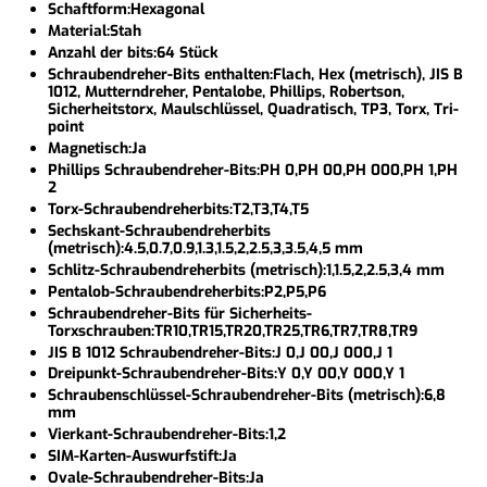
Schaftform:Hexagonal
Material:Stah
Anzahl der bits:64 Stück
Schraubendreher-Bits enthalten:Flach, Hex (metrisch), JIS B
1012, Mutterndreher, Pentalobe, Phillips, Robertson,
Sicherheitstorx, Maulschlüssel, Quadratisch, TP3, Torx, Tri-
point
Magnetisch:Ja
Phillips Schraubendreher-Bits:PH 0,PH 00,PH 000,PH 1,PH
2
Torx-Schraubendreherbits:T2,T3,T4,T5
Sechskant-Schraubendreherbits
(metrisch):4.5,0.7,0.9,1.3,1.5,2,2.5,3,3.5,4,5 mm
Schlitz-Schraubendreherbits (metrisch):1,1.5,2,2.5,3,4 mm
Pentalob-Schraubendreherbits:P2,P5,P6
Schraubendreher-Bits für Sicherheits-
Torxschrauben:TR10,TR15,TR20,TR25,TR6,TR7,TR8,TR9
JIS B 1012 Schraubendreher-Bits:J 0,J 00,J 000,J 1
Dreipunkt-Schraubendreher-Bits:Y 0,Y 00,Y 000,Y 1
Schraubenschlüssel-Schraubendreher-Bits (metrisch):6,8
mm
Vierkant-Schraubendreher-Bits:1,2
SIM-Karten-Auswurfstift:Ja
Ovale-Schraubendreher-Bits:Ja