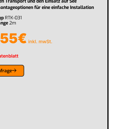
den Transport und den Einsatz auf See
ntageoptionen für eine einfache Installation
yp
RTK-031
änge
2m
.55
€
inkl. mwSt.
tenblatt
nfrage