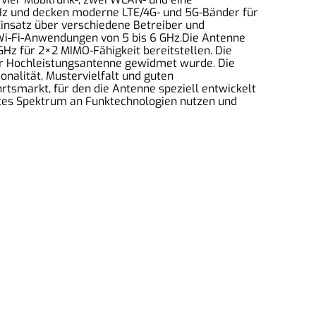
Hz und decken moderne LTE/4G- und 5G-Bänder für
insatz über verschiedene Betreiber und
 Wi-Fi-Anwendungen von 5 bis 6 GHz.Die Antenne
Hz für 2×2 MIMO-Fähigkeit bereitstellen. Die
er Hochleistungsantenne gewidmet wurde. Die
nalität, Mustervielfalt und guten
hrtsmarkt, für den die Antenne speziell entwickelt
ites Spektrum an Funktechnologien nutzen und
mpressum
ontakt
ermin vereinbaren
eperatur anfragen
AGB
atenschutz