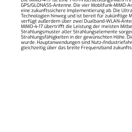
GPS/GLONASS-Antenne. Die vier Mobilfunk-MIMO-An
eine zukunftssichere Implementierung ab. Die Ultr
Technologien hinweg und ist bereit für zukünftig
verfügt außerdem über zwei Dualband-WLAN-Antennen
MIMO-4-17 übertrifft die Leistung der meisten Mi
Strahlungsmuster aller Strahlungselemente sorgen 
Strahlungsfähigkeiten in der gewünschten Höhe. Dies
wurde. Hauptanwendungen sind Nutz-/Industriefahrz
gleichzeitig über das breite Frequenzband zukunfts
2MComputer eGbR
An der Isarau 35, 85737 Ismaning, Deutschland
Tel: 016098106930
Email: info@2mcomputer.de