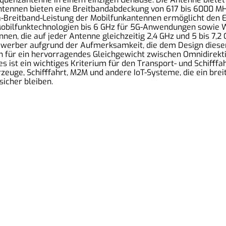
tennen bieten eine Breitbandabdeckung von 617 bis 6000 M
a-Breitband-Leistung der Mobilfunkantennen ermöglicht den E
e Mobilfunktechnologien bis 6 GHz für 5G-Anwendungen sowie
, die auf jeder Antenne gleichzeitig 2,4 GHz und 5 bis 7,2 G
tbewerber aufgrund der Aufmerksamkeit, die dem Design dies
für ein hervorragendes Gleichgewicht zwischen Omnidirektio
 ist ein wichtiges Kriterium für den Transport- und Schifffa
euge, Schifffahrt, M2M und andere IoT-Systeme, die ein bre
sicher bleiben.
Unsere Partner:
I
K
Wavecom
T
Teltonika
R
Poynting
2MComputer-Systeme
D