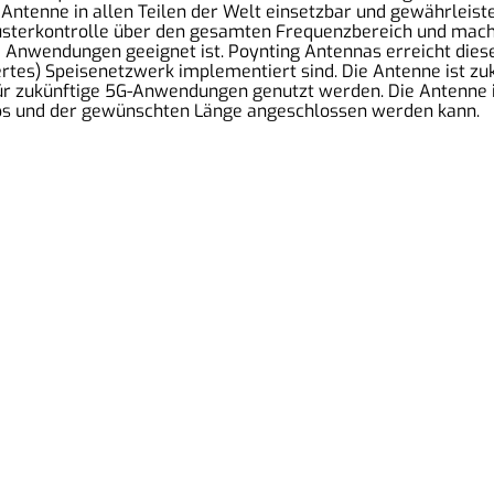
 Antenne in allen Teilen der Welt einsetzbar und gewährleis
sterkontrolle über den gesamten Frequenzbereich und macht
e Anwendungen geeignet ist. Poynting Antennas erreicht dies
rtes) Speisenetzwerk implementiert sind. Die Antenne ist zuk
ür zukünftige 5G-Anwendungen genutzt werden. Die Antenne is
yps und der gewünschten Länge angeschlossen werden kann.
Unsere Partner:
I
K
Wavecom
T
Teltonika
R
Poynting
2MComputer-Systeme
D
Choetech
W
Qnect
iFixit