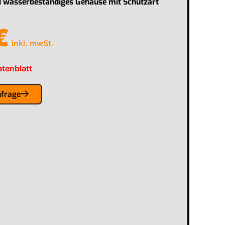
d wasserbeständiges Gehäuse mit Schutzart
€
inkl. mwSt.
tenblatt
nfrage