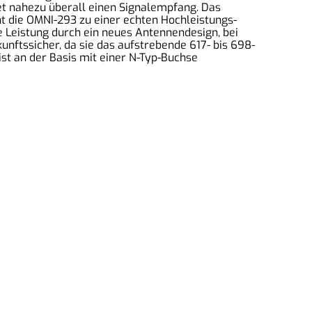
tet nahezu überall einen Signalempfang. Das
 die OMNI-293 zu einer echten Hochleistungs-
e Leistung durch ein neues Antennendesign, bei
unftssicher, da sie das aufstrebende 617- bis 698-
t an der Basis mit einer N-Typ-Buchse
mpressum
ontakt
ermin vereinbaren
eperatur anfragen
AGB
atenschutz
iderrufsbelehrung