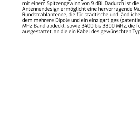
mit einem Spitzengewinn von 9 dBi. Dadurch ist die
Antennendesign ermöglicht eine hervorragende Mu
Rundstrahlantenne, die für städtische und ländlich
dem mehrere Dipole und ein einzigartiges (patentie
MHz-Band abdeckt. sowie 3400 bis 3800 MHz, die f
ausgestattet, an die ein Kabel des gewünschten T
2MComputer eGbR
An der Isarau 35, 85737 Ismaning, Deutschland
Tel: 016098106930
Email: info@2mcomputer.de