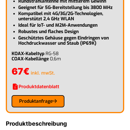
Rundstrahlantenne mit mittlerem Gewinn
Geeignet für 5G-Bereitstellung bis 3800 MHz
Kompatibel mit 4G/3G/2G-Technologien,
unterstützt 2,4 GHz WLAN
Ideal für IoT- und M2M-Anwendungen
Robustes und flaches Design
Geschütztes Gehäuse gegen Eindringen von
Hochdruckwasser und Staub (IP69K)
KOAX-Kabeltyp
RG-58
COAX-Kabellänge
0,6m
67
€
inkl. mwSt.
description
Produktdatenblatt
Produktanfrage
Produktbeschreibung