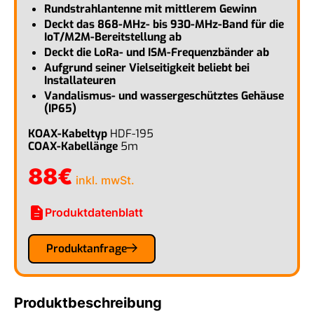
Rundstrahlantenne mit mittlerem Gewinn
Deckt das 868-MHz- bis 930-MHz-Band für die
IoT/M2M-Bereitstellung ab
Deckt die LoRa- und ISM-Frequenzbänder ab
Aufgrund seiner Vielseitigkeit beliebt bei
Installateuren
Vandalismus- und wassergeschütztes Gehäuse
(IP65)
KOAX-Kabeltyp
HDF-195
COAX-Kabellänge
5m
88
€
inkl. mwSt.
description
Produktdatenblatt
Produktanfrage
Produktbeschreibung