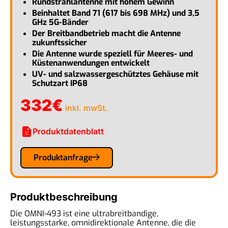
Rundstrahlantenne mit hohem Gewinn
Beinhaltet Band 71 (617 bis 698 MHz) und 3,5
GHz 5G-Bänder
Der Breitbandbetrieb macht die Antenne
zukunftssicher
Die Antenne wurde speziell für Meeres- und
Küstenanwendungen entwickelt
UV- und salzwassergeschütztes Gehäuse mit
Schutzart IP68
332
€
inkl. mwSt.
description
Produktdatenblatt
Produktanfrage
Produktbeschreibung
Die OMNI-493 ist eine ultrabreitbandige,
leistungsstarke, omnidirektionale Antenne, die die