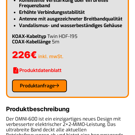
Konsistente Verstärkung über ein breites
Frequenzband
Erhöhte Verbindungsstabilität
Antenne mit ausgezeichneter Breitbandqualität
Vandalismus- und wasserbeständiges Gehäuse
KOAX-Kabeltyp
Twin HDF-195
COAX-Kabellänge
5m
226
€
inkl. mwSt.
description
Produktdatenblatt
Produktanfrage
Produktbeschreibung
Der OMNI-600 ist ein einzigartiges neues Design mit
verbesserter elektrischer 2×2-MIMO-Leistung. Das
ultrabreite Band deckt alle aktuellen