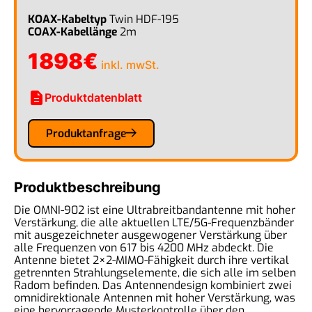
KOAX-Kabeltyp
Twin HDF-195
COAX-Kabellänge
2m
1898
€
inkl. mwSt.
description
Produktdatenblatt
Produktanfrage
Produktbeschreibung
Die OMNI-902 ist eine Ultrabreitbandantenne mit hoher
Verstärkung, die alle aktuellen LTE/5G-Frequenzbänder
mit ausgezeichneter ausgewogener Verstärkung über
alle Frequenzen von 617 bis 4200 MHz abdeckt. Die
Antenne bietet 2×2-MIMO-Fähigkeit durch ihre vertikal
getrennten Strahlungselemente, die sich alle im selben
Radom befinden. Das Antennendesign kombiniert zwei
omnidirektionale Antennen mit hoher Verstärkung, was
eine hervorragende Musterkontrolle über den