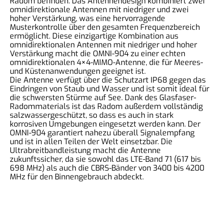
Radom befinden. Das Antennendesign kombiniert zwei
omnidirektionale Antennen mit niedriger und zwei
hoher Verstärkung, was eine hervorragende
Musterkontrolle über den gesamten Frequenzbereich
ermöglicht. Diese einzigartige Kombination aus
omnidirektionalen Antennen mit niedriger und hoher
Verstärkung macht die OMNI-904 zu einer echten
omnidirektionalen 4×4-MIMO-Antenne, die für Meeres-
und Küstenanwendungen geeignet ist.
Die Antenne verfügt über die Schutzart IP68 gegen das
Eindringen von Staub und Wasser und ist somit ideal für
die schwersten Stürme auf See. Dank des Glasfaser-
Radommaterials ist das Radom außerdem vollständig
salzwassergeschützt, so dass es auch in stark
korrosiven Umgebungen eingesetzt werden kann. Der
OMNI-904 garantiert nahezu überall Signalempfang
und ist in allen Teilen der Welt einsetzbar. Die
Ultrabreitbandleistung macht die Antenne
zukunftssicher, da sie sowohl das LTE-Band 71 (617 bis
698 MHz) als auch die CBRS-Bänder von 3400 bis 4200
MHz für den Binnengebrauch abdeckt.