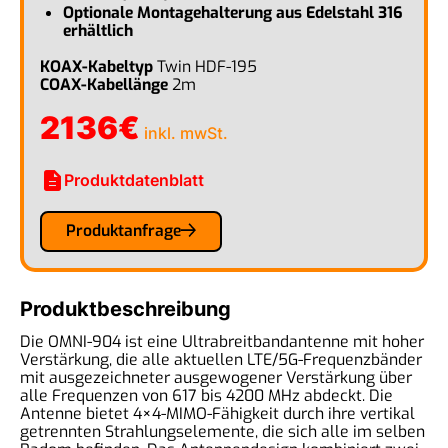
Optionale Montagehalterung aus Edelstahl 316
erhältlich
KOAX-Kabeltyp
Twin HDF-195
COAX-Kabellänge
2m
2136
€
inkl. mwSt.
description
Produktdatenblatt
Produktanfrage
Produktbeschreibung
Die OMNI-904 ist eine Ultrabreitbandantenne mit hoher
Verstärkung, die alle aktuellen LTE/5G-Frequenzbänder
mit ausgezeichneter ausgewogener Verstärkung über
alle Frequenzen von 617 bis 4200 MHz abdeckt. Die
Antenne bietet 4×4-MIMO-Fähigkeit durch ihre vertikal
getrennten Strahlungselemente, die sich alle im selben