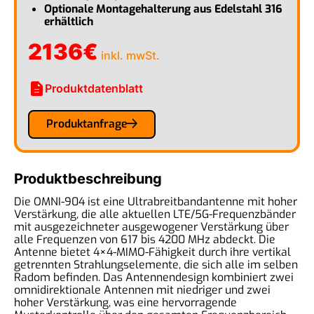
Optionale Montagehalterung aus Edelstahl 316
erhältlich
2136
€
inkl. mwSt.
description
Produktdatenblatt
Produktanfrage
Produktbeschreibung
Die OMNI-904 ist eine Ultrabreitbandantenne mit hoher
Verstärkung, die alle aktuellen LTE/5G-Frequenzbänder
mit ausgezeichneter ausgewogener Verstärkung über
alle Frequenzen von 617 bis 4200 MHz abdeckt. Die
Antenne bietet 4×4-MIMO-Fähigkeit durch ihre vertikal
getrennten Strahlungselemente, die sich alle im selben
Radom befinden. Das Antennendesign kombiniert zwei
omnidirektionale Antennen mit niedriger und zwei
hoher Verstärkung, was eine hervorragende