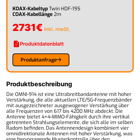
KOAX-Kabeltyp
Twin HDF-195
COAX-Kabellänge
2m
2731
€
inkl. mwSt.
description
Produktdatenblatt
Produktanfrage
Produktbeschreibung
Die OMNI-914 ist eine Ultrabreitbandantenne mit hoher
Verstärkung, die alle aktuellen LTE/5G-Frequenzbänder
mit ausgezeichneter ausgewogener Verstärkung über
alle Frequenzen von 617 bis 4200 MHz abdeckt. Die
Antenne bietet 4×4-MIMO-Fähigkeit durch ihre vertikal
getrennten Strahlungselemente, die sich alle im selben
Radom befinden. Das Antennendesign kombiniert vier
omnidirektionale Antennen mit hoher Verstärkung, was
eine hervorragende Musterkontrolle über den