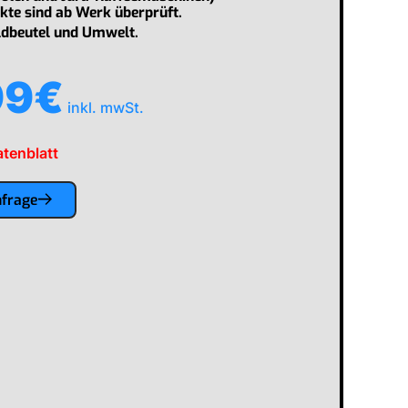
kte sind ab Werk überprüft.
ldbeutel und Umwelt.
99
€
inkl. mwSt.
tenblatt
nfrage