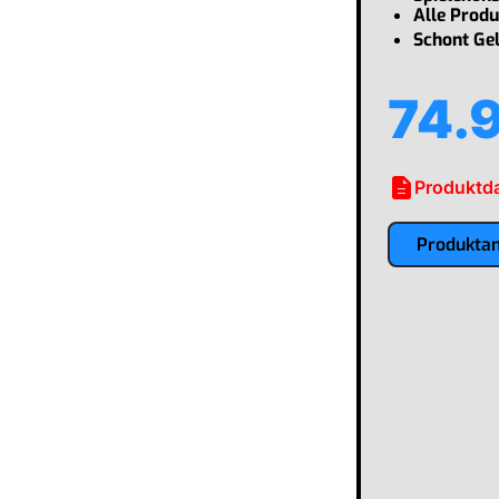
Alle Produ
Schont Ge
74.
description
Produktda
Produkta