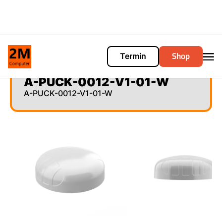
Shop
Termin
Cart
0
A-PUCK-0012-V1-01-W
A-PUCK-0012-V1-01-W