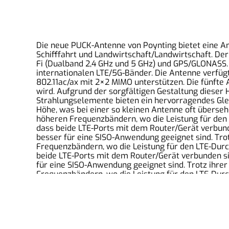
Die neue PUCK-Antenne von Poynting bietet eine Ant
Schifffahrt und Landwirtschaft/Landwirtschaft. D
Fi (Dualband 2,4 GHz und 5 GHz) und GPS/GLONASS. 
internationalen LTE/5G-Bänder. Die Antenne verfüg
802.11ac/ax mit 2×2 MIMO unterstützen. Die fünfte 
wird. Aufgrund der sorgfältigen Gestaltung dieser 
Strahlungselemente bieten ein hervorragendes Glei
Höhe, was bei einer so kleinen Antenne oft überseh
höheren Frequenzbändern, wo die Leistung für den L
dass beide LTE-Ports mit dem Router/Gerät verbunde
besser für eine SISO-Anwendung geeignet sind. Tro
Frequenzbändern, wo die Leistung für den LTE-Durch
beide LTE-Ports mit dem Router/Gerät verbunden sin
für eine SISO-Anwendung geeignet sind. Trotz ihre
Frequenzbändern, wo die Leistung für den LTE-Durch
beide LTE-Ports mit dem Router/Gerät verbunden sin
für eine SISO-Anwendung geeignet sind.