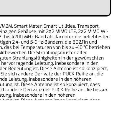
/M2M, Smart Meter, Smart Utilities, Transport,
 einzigen Gehäuse mit 2X2 MIMO LTE, 2X2 MIMO Wi-
- bis 4200-MHz-Band ab, darunter die beliebtesten
igen 2,4- und 5-GHz-Bändern, die 802.11n und
, das bei Temperaturen von bis zu -40 °C betrieben
 Mitbewerber. Die Strahlungsmuster aller
 guten Strahlungsfähigkeiten in der gewünschten
e hervorragende Leistung, insbesondere in den
r Bedeutung ist. Diese Antenne ist so konzipiert,
Sie sich andere Derivate der PUCK-Reihe an, die
nde Leistung, insbesondere in den höheren
ung ist. Diese Antenne ist so konzipiert, dass
ich andere Derivate der PUCK-Reihe an, die besser
stung, insbesondere in den höheren
ung ist. Diese Antenne ist so konzipiert, dass
ich andere Derivate der PUCK-Reihe an, die besser