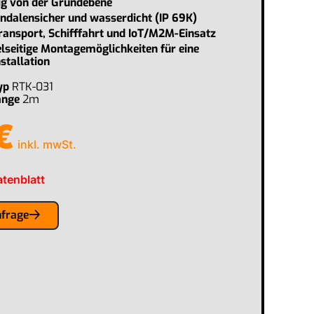
g von der Grundebene
ndalensicher und wasserdicht (IP 69K)
Transport, Schifffahrt und IoT/M2M-Einsatz
lseitige Montagemöglichkeiten für eine
nstallation
yp
RTK-031
änge
2m
€
inkl. mwSt.
tenblatt
nfrage