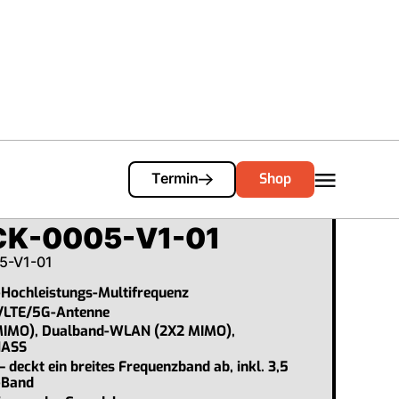
Cart
0
Shop
Termin
CK-0005-V1-01
5-V1-01
-Hochleistungs-Multifrequenz
/LTE/5G-Antenne
MIMO), Dualband-WLAN (2X2 MIMO),
NASS
– deckt ein breites Frequenzband ab, inkl. 3,5
-Band