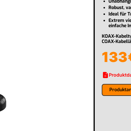
Unabhängi
Robust, va
Ideal für 
Extrem vie
einfache I
KOAX-Kabelt
COAX-Kabell
133
description
Produktda
Produkta