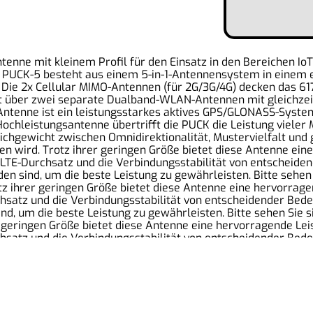
enne mit kleinem Profil für den Einsatz in den Bereichen IoT
er PUCK-5 besteht aus einem 5-in-1-Antennensystem in einem
Die 2x Cellular MIMO-Antennen (für 2G/3G/4G) decken das 617
t über zwei separate Dualband-WLAN-Antennen mit gleichzeit
Antenne ist ein leistungsstarkes aktives GPS/GLONASS-System
Hochleistungsantenne übertrifft die PUCK die Leistung vieler
chgewicht zwischen Omnidirektionalität, Mustervielfalt und
en wird. Trotz ihrer geringen Größe bietet diese Antenne ein
TE-Durchsatz und die Verbindungsstabilität von entscheidende
n sind, um die beste Leistung zu gewährleisten. Bitte sehen 
tz ihrer geringen Größe bietet diese Antenne eine hervorrage
satz und die Verbindungsstabilität von entscheidender Bedeut
d, um die beste Leistung zu gewährleisten. Bitte sehen Sie s
r geringen Größe bietet diese Antenne eine hervorragende Lei
satz und die Verbindungsstabilität von entscheidender Bedeut
d, um die beste Leistung zu gewährleisten. Bitte sehen Sie s