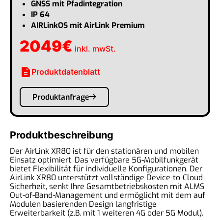
GNSS mit Pfadintegration
IP 64
AIRLinkOS mit AirLink Premium
2049
€
inkl. mwSt.
description
Produktdatenblatt
Produktanfrage
Produktbeschreibung
Der AirLink XR80 ist für den stationären und mobilen
Einsatz optimiert. Das verfügbare 5G-Mobilfunkgerät
bietet Flexibilität für individuelle Konfigurationen. Der
AirLink XR80 unterstützt vollständige Device-to-Cloud-
Sicherheit, senkt Ihre Gesamtbetriebskosten mit ALMS
Out-of-Band-Management und ermöglicht mit dem auf
Modulen basierenden Design langfristige
Erweiterbarkeit (z.B. mit 1 weiteren 4G oder 5G Modul).