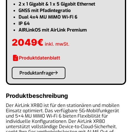
2 x 1 Gigabit & 1 x 5 Gigabit Ethernet
GNSS mit Pfadintegratio
Dual 4x4 MU MIMO Wi-Fi 6
IP 64
AIRLinkOS mit AirLink Premium
2049
€
inkl. mwSt.
description
Produktdatenblatt
Produktanfrage
Produktbeschreibung
Der AirLink XR80 ist für den stationären und mobilen
Einsatz optimiert. Das verfügbare 5G-Mobilfunkgerät
und 5×4 MU MIMO Wi-Fi 6 bieten Flexibilität für
individuelle Konfigurationen. Der AirLink XR80
unterstützt vollständige Device-to-Cloud-Sicherheit,
senkt Ihre Gesamtbetriebskosten mit ALMS Out-of-