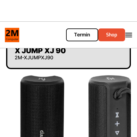
Shop
Termin
Cart
0
X JUMP XJ 90
2M-XJUMPXJ90