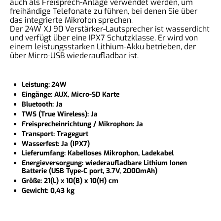
auch als Freisprech-Anlage verwendet werden, um
freihändige Telefonate zu führen, bei denen Sie über
das integrierte Mikrofon sprechen.
Der 24W XJ 90 Verstärker-Lautsprecher ist wasserdicht
und verfügt über eine IPX7 Schutzklasse. Er wird von
einem leistungsstarken Lithium-Akku betrieben, der
über Micro-USB wiederaufladbar ist.
Leistung:
24W
Eingänge: AUX, Micro-SD Karte
Bluetooth: Ja
TWS (True Wireless): Ja
Freisprecheinrichtung / Mikrophon: Ja
Transport: Tragegurt
Wasserfest: Ja (IPX7)
Lieferumfang: Kabelloses Mikrophon, Ladekabel
Energieversorgung: wiederaufladbare Lithium Ionen
Batterie (USB Type-C port, 3.7V, 2000mAh)
Größe: 21(L) x 10(B) x 10(H) cm
Gewicht: 0,43 kg