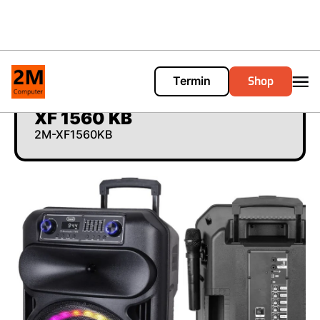
Shop
Termin
Cart
0
XF 1560 KB
2M-XF1560KB