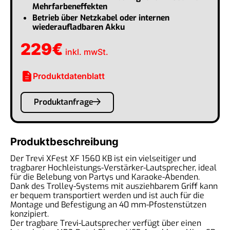
Mehrfarbeneffekten
Betrieb über Netzkabel oder internen
wiederaufladbaren Akku
229
€
inkl. mwSt.
description
Produktdatenblatt
Produktanfrage
Produktbeschreibung
Der Trevi XFest XF 1560 KB ist ein vielseitiger und
tragbarer Hochleistungs-Verstärker-Lautsprecher, ideal
für die Belebung von Partys und Karaoke-Abenden.
Dank des Trolley-Systems mit ausziehbarem Griff kann
er bequem transportiert werden und ist auch für die
Montage und Befestigung an 40 mm-Pfostenstützen
konzipiert.
Der tragbare Trevi-Lautsprecher verfügt über einen