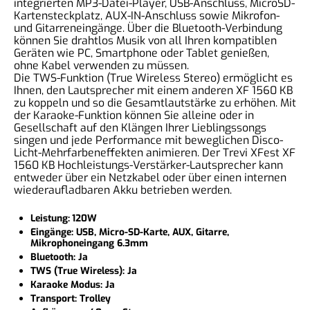
integrierten MP3-Datei-Player, USB-Anschluss, MicroSD-
Kartensteckplatz, AUX-IN-Anschluss sowie Mikrofon-
und Gitarreneingänge. Über die Bluetooth-Verbindung
können Sie drahtlos Musik von all Ihren kompatiblen
Geräten wie PC, Smartphone oder Tablet genießen,
ohne Kabel verwenden zu müssen.
Die TWS-Funktion (True Wireless Stereo) ermöglicht es
Ihnen, den Lautsprecher mit einem anderen XF 1560 KB
zu koppeln und so die Gesamtlautstärke zu erhöhen. Mit
der Karaoke-Funktion können Sie alleine oder in
Gesellschaft auf den Klängen Ihrer Lieblingssongs
singen und jede Performance mit beweglichen Disco-
Licht-Mehrfarbeneffekten animieren. Der Trevi XFest XF
1560 KB Hochleistungs-Verstärker-Lautsprecher kann
entweder über ein Netzkabel oder über einen internen
wiederaufladbaren Akku betrieben werden.
Leistung:
120W
Eingänge: USB, Micro-SD-Karte, AUX, Gitarre,
Mikrophoneingang 6.3mm
Bluetooth: Ja
TWS (True Wireless): Ja
Karaoke Modus: Ja
Transport: Trolley