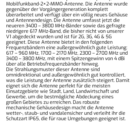
Mobilfunkband-2×2-MIMO-Antenne. Die Antenne wurde
gegenüber der Vorgängergeneration komplett
überarbeitet und verfügt über ein völlig neues Gehäuse
und Antennendesign. Die Antenne umfasst jetzt die
neueren 3400 – 3800 MHz-Bänder sowie das gefragte
niedrigere 617 MHz-Band, die bisher nicht von unserer
V1 abgedeckt wurden und ist für 2G, 3G, 4G & 5G
geeignet. Diese Antenne bietet in den folgenden
Frequenzbändern eine außergewöhnlich gute Leistung:
617 – 960 MHz, 1700 – 2170 MHz, 2300 – 2700 MHz und
3400 – 3800 MHz, mit einem Spitzengewinn von 4 dBi
über alle Betriebsfrequenzbänder hinweg.
Die Strahlungsmuster dieser Antenne sind
omnidirektional und außergewöhnlich gut kontrolliert,
was die Leistung der Antenne zusätzlich steigert. Damit
eignet sich die Antenne perfekt für die meisten
Einsatzgebiete wie Stadt, Land, Landwirtschaft und
Gewerbe, um die bestmögliche Abdeckung eines
großen Gebietes zu erreichen. Das robuste
mechanische Gehäusedesign macht die Antenne
wetter-, staub- und vandalensicher und verleiht ihr die
Schutzart IP65, die für raue Umgebungen geeignet ist.