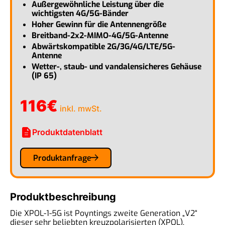
Außergewöhnliche Leistung über die
wichtigsten 4G/5G-Bänder
Hoher Gewinn für die Antennengröße
Breitband-2x2-MIMO-4G/5G-Antenne
Abwärtskompatible 2G/3G/4G/LTE/5G-
Antenne
Wetter-, staub- und vandalensicheres Gehäuse
(IP 65)
116
€
inkl. mwSt.
description
Produktdatenblatt
Produktanfrage
Produktbeschreibung
Die XPOL-1-5G ist Poyntings zweite Generation „V2“
dieser sehr beliebten kreuzpolarisierten (XPOL),