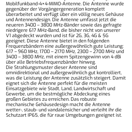
Mobilfunkband-4×4-MIMO-Antenne. Die Antenne wurde
gegenüber der Vorgängergeneration komplett
überarbeitet und verfügt über ein völlig neues Gehäuse
und Antennendesign. Die Antenne umfasst jetzt die
neueren 3400 – 3800 MHz-Bänder sowie das gefragte
niedrigere 617 MHz-Band, die bisher nicht von unserer
V1 abgedeckt wurden und ist für 2G, 3G, 4G & 5G
geeignet. Diese Antenne bietet in den folgenden
Frequenzbändern eine außergewöhnlich gute Leistung:
617 – 960 MHz, 1700 – 2170 MHz, 2300 – 2700 MHz und
3400 – 3800 MHz, mit einem Spitzengewinn von 4 dBi
über alle Betriebsfrequenzbänder hinweg.
Die Strahlungsmuster dieser Antenne sind
omnidirektional und außergewöhnlich gut kontrolliert,
was die Leistung der Antenne zusätzlich steigert. Damit
eignet sich die Antenne perfekt für die meisten
Einsatzgebiete wie Stadt, Land, Landwirtschaft und
Gewerbe, um die bestmögliche Abdeckung eines
großen Gebietes zu erreichen. Das robuste
mechanische Gehäusedesign macht die Antenne
wetter-, staub- und vandalensicher und verleiht ihr die
Schutzart IP65, die für raue Umgebungen geeignet ist.