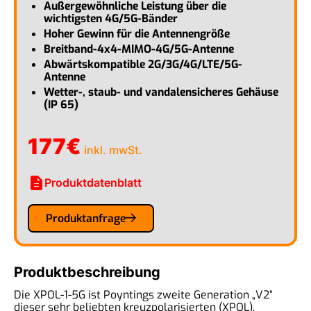
Außergewöhnliche Leistung über die
wichtigsten 4G/5G-Bänder
Hoher Gewinn für die Antennengröße
Breitband-4x4-MIMO-4G/5G-Antenne
Abwärtskompatible 2G/3G/4G/LTE/5G-
Antenne
Wetter-, staub- und vandalensicheres Gehäuse
(IP 65)
177
€
inkl. mwSt.
description
Produktdatenblatt
Produktanfrage
Produktbeschreibung
Die XPOL-1-5G ist Poyntings zweite Generation „V2“
dieser sehr beliebten kreuzpolarisierten (XPOL),