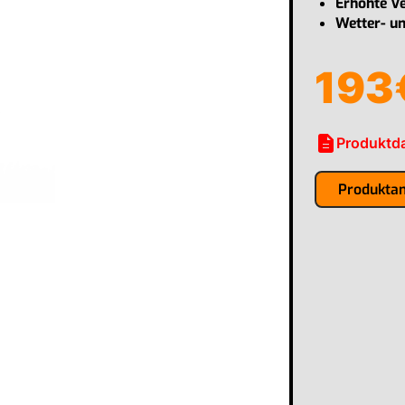
Erhöhte Ve
Wetter- u
193
description
Produktda
Produkta