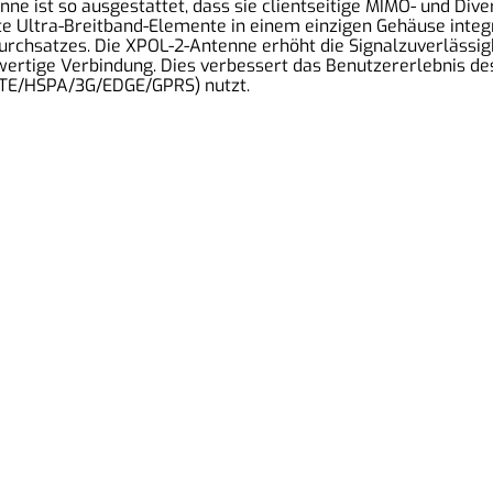
e ist so ausgestattet, dass sie clientseitige MIMO- und Dive
e Ultra-Breitband-Elemente in einem einzigen Gehäuse integri
chsatzes. Die XPOL-2-Antenne erhöht die Signalzuverlässigk
chwertige Verbindung. Dies verbessert das Benutzererlebnis d
LTE/HSPA/3G/EDGE/GPRS) nutzt.
Unsere Partner:
I
K
Wavecom
T
Teltonika
R
Poynting
2MComputer-Systeme
D
Choetech
W
Qnect