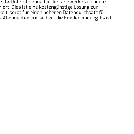
rsity-Unterstützung für die Netzwerke von heute
ert. Dies ist eine kostengünstige Lösung zur
eit, sorgt für einen höheren Datendurchsatz für
es Abonnenten und sichert die Kundenbindung. Es ist
mpressum
ontakt
ermin vereinbaren
eperatur anfragen
AGB
atenschutz
iderrufsbelehrung