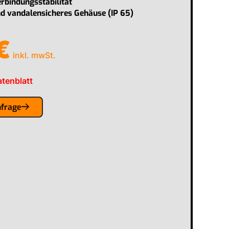
rbindungsstabilität
nd vandalensicheres Gehäuse (IP 65)
€
inkl. mwSt.
tenblatt
nfrage