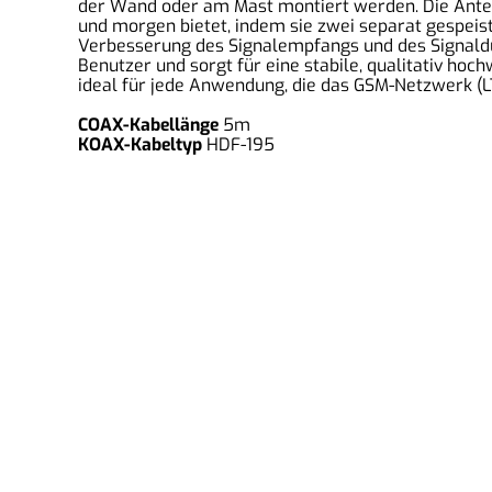
der Wand oder am Mast montiert werden. Die Antenn
und morgen bietet, indem sie zwei separat gespeist
Verbesserung des Signalempfangs und des Signaldur
Benutzer und sorgt für eine stabile, qualitativ ho
ideal für jede Anwendung, die das GSM-Netzwerk (
COAX-Kabellänge
5m
KOAX-Kabeltyp
HDF-195
2MComputer eGbR
An der Isarau 35, 85737 Ismaning, Deutschland
Tel: 016098106930
Email: info@2mcomputer.de