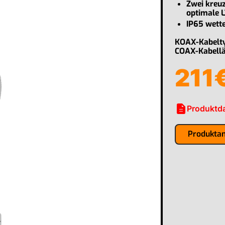
Zwei kreuz
optimale L
IP65 wett
KOAX-Kabelt
COAX-Kabell
211
description
Produktda
Produkta