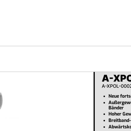
A-XP
A-XPOL-000
Neue forts
Außergewö
Bänder
Hoher Gew
Breitban
Abwärtsk