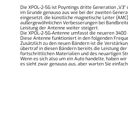
Die XPOL-2-5G ist Poyntings dritte Generation „V3
im Grunde genauso aus wie bei der zweiten Generat
eingesetzt, die künstliche magnetische Leiter (AMC
außergewöhnlichen Verbesserungen bei Bandbreite 
Leistung der Antenne weiter steigert.
Die XPOL-2-5G-Antenne umfasst die neueren 3400 – 
Diese Antenne funktioniert in den folgenden Freq
Zusätzlich zu den neuen Bändern ist die Verstärku
übertraf in diesen Bändern bereits die Leistung d
fortschrittlichen Materialien und des neuartigen St
Wenn es sich also um ein Auto handelte, haben wir 
es sieht zwar genauso aus, aber warten Sie einfach,
2MComputer eGbR
An der Isarau 35, 85737 Ismaning, Deutschland