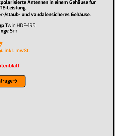
polarisierte Antennen in einem Gehäuse für
TE-Leistung
er-/staub- und vandalensicheres Gehäuse.
yp
Twin HDF-195
änge
5m
€
inkl. mwSt.
tenblatt
nfrage