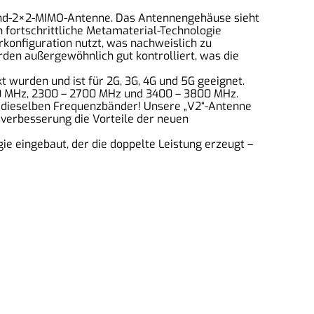
kband-2×2-MIMO-Antenne. Das Antennengehäuse sieht
 fortschrittliche Metamaterial-Technologie
rkonfiguration nutzt, was nachweislich zu
en außergewöhnlich gut kontrolliert, was die
wurden und ist für 2G, 3G, 4G und 5G geeignet.
70 MHz, 2300 – 2700 MHz und 3400 – 3800 MHz.
er dieselben Frequenzbänder! Unsere „V2“-Antenne
sverbesserung die Vorteile der neuen
ie eingebaut, der die doppelte Leistung erzeugt –
mpressum
ontakt
ermin vereinbaren