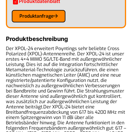
description
Produktdatenblatt
Produktanfrage
Produktbeschreibung
Der XPOL-24 erweitert Poyntings sehr beliebte Cross
Polarized (XPOL)-Antennenreihe. Der XPOL-24 ist unser
erstes 4×4 MIMO 5G/LTE-Band mit außergewöhnlicher
Leistung. Dies ist auf die Integration fortschrittlicher
Metamaterial-Technologie zurückzuführen, die einen
künstlichen magnetischen Leiter (AMC) und eine neue
registrierte/patentierte Konfiguration nutzt, die
nachweislich zu außergewöhnlichen Verbesserungen
bei Bandbreite und Gewinn führt. Die Strahlungsmuster
dieser Antenne sind außergewöhnlich gut kontrolliert,
was zusätzlich zur außergewöhnlichen Leistung der
Antenne beiträgt.Der XPOL-24 bietet eine
Breitbandfrequenzabdeckung von 617 bis 4200 MHz mit
einem Spitzengewinn von 11 dBi über alle
Betriebsbänder hinweg. Die Antenne funktioniert in den
folgenden Frequenzbändern außergewöhnlich gut: 617 –