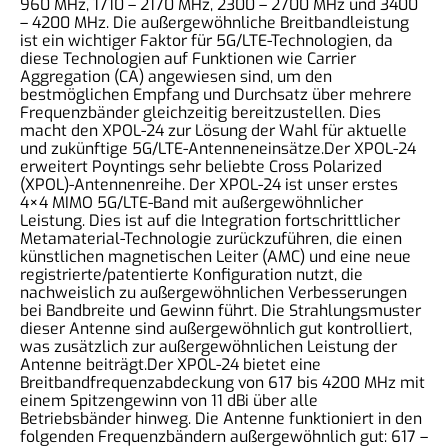
960 MHz, 1710 – 2170 MHz, 2300 – 2700 MHz und 3400
– 4200 MHz. Die außergewöhnliche Breitbandleistung
ist ein wichtiger Faktor für 5G/LTE-Technologien, da
diese Technologien auf Funktionen wie Carrier
Aggregation (CA) angewiesen sind, um den
bestmöglichen Empfang und Durchsatz über mehrere
Frequenzbänder gleichzeitig bereitzustellen. Dies
macht den XPOL-24 zur Lösung der Wahl für aktuelle
und zukünftige 5G/LTE-Antenneneinsätze.Der XPOL-24
erweitert Poyntings sehr beliebte Cross Polarized
(XPOL)-Antennenreihe. Der XPOL-24 ist unser erstes
4×4 MIMO 5G/LTE-Band mit außergewöhnlicher
Leistung. Dies ist auf die Integration fortschrittlicher
Metamaterial-Technologie zurückzuführen, die einen
künstlichen magnetischen Leiter (AMC) und eine neue
registrierte/patentierte Konfiguration nutzt, die
nachweislich zu außergewöhnlichen Verbesserungen
bei Bandbreite und Gewinn führt. Die Strahlungsmuster
dieser Antenne sind außergewöhnlich gut kontrolliert,
was zusätzlich zur außergewöhnlichen Leistung der
Antenne beiträgt.Der XPOL-24 bietet eine
Breitbandfrequenzabdeckung von 617 bis 4200 MHz mit
einem Spitzengewinn von 11 dBi über alle
Betriebsbänder hinweg. Die Antenne funktioniert in den
folgenden Frequenzbändern außergewöhnlich gut: 617 –